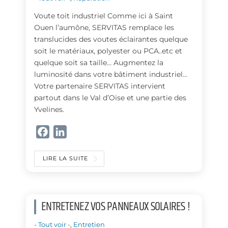
Voute toit industriel Comme ici à Saint
Ouen l’aumône, SERVITAS remplace les
translucides des voutes éclairantes quelque
soit le matériaux, polyester ou PCA..etc et
quelque soit sa taille… Augmentez la
luminosité dans votre bâtiment industriel…
Votre partenaire SERVITAS intervient
partout dans le Val d’Oise et une partie des
Yvelines.
F
L
a
i
c
n
LIRE LA SUITE
e
k
b
e
o
d
ENTRETENEZ VOS PANNEAUX SOLAIRES !
o
I
k
n
- Tout voir -
,
Entretien