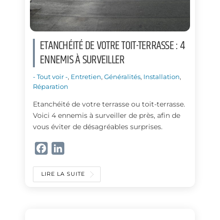
ETANCHÉITÉ DE VOTRE TOIT-TERRASSE : 4
ENNEMIS À SURVEILLER
- Tout voir -
,
Entretien
,
Généralités
,
Installation
,
Réparation
Etanchéité de votre terrasse ou toit-terrasse.
Voici 4 ennemis à surveiller de près, afin de
vous éviter de désagréables surprises.
F
L
a
i
c
n
LIRE LA SUITE
e
k
b
e
o
d