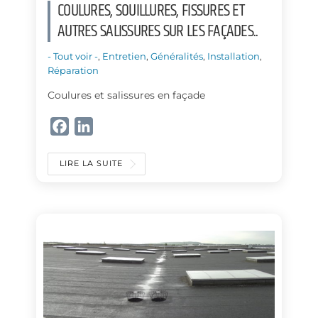
COULURES, SOUILLURES, FISSURES ET
AUTRES SALISSURES SUR LES FAÇADES..
- Tout voir -
,
Entretien
,
Généralités
,
Installation
,
Réparation
Coulures et salissures en façade
F
L
a
i
c
n
LIRE LA SUITE
e
k
b
e
o
d
o
I
k
n