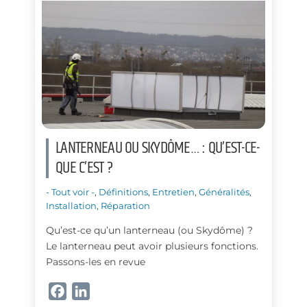
o
I
k
n
LANTERNEAU OU SKYDÔME… : QU’EST-CE-
QUE C’EST ?
- Tout voir -
,
Définitions
,
Entretien
,
Généralités
,
Installation
,
Réparation
Qu’est-ce qu’un lanterneau (ou Skydôme) ?
Le lanterneau peut avoir plusieurs fonctions.
Passons-les en revue
F
L