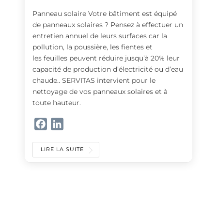
Panneau solaire Votre bâtiment est équipé
de panneaux solaires ? Pensez à effectuer un
entretien annuel de leurs surfaces car la
pollution, la poussière, les fientes et
les feuilles peuvent réduire jusqu’à 20% leur
capacité de production d’électricité ou d’eau
chaude.. SERVITAS intervient pour le
nettoyage de vos panneaux solaires et à
toute hauteur.
F
L
a
i
c
n
LIRE LA SUITE
e
k
b
e
o
d
o
I
k
n