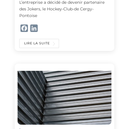
L’entreprise a décidé de devenir partenaire
des Jokers, le Hockey-Club-de Cergy-
Pontoise
F
L
a
i
c
n
LIRE LA SUITE
e
k
b
e
o
d
o
I
k
n