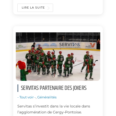
a
i
c
n
LIRE LA SUITE
e
k
b
e
o
d
o
I
k
n
SERVITAS PARTENAIRE DES JOKERS
- Tout voir -
,
Généralités
Servitas s’investit dans la vie locale dans
l’agglomération de Cergy-Pontoise.