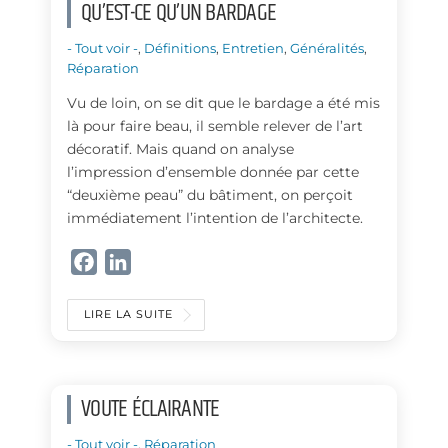
QU’EST-CE QU’UN BARDAGE
- Tout voir -
,
Définitions
,
Entretien
,
Généralités
,
Réparation
Vu de loin, on se dit que le bardage a été mis
là pour faire beau, il semble relever de l’art
décoratif. Mais quand on analyse
l’impression d’ensemble donnée par cette
“deuxième peau” du bâtiment, on perçoit
immédiatement l’intention de l’architecte.
F
L
a
i
c
n
LIRE LA SUITE
e
k
b
e
o
d
VOUTE ÉCLAIRANTE
o
I
k
n
- Tout voir -
,
Réparation