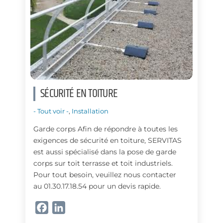
k
n
SÉCURITÉ EN TOITURE
- Tout voir -
,
Installation
Garde corps Afin de répondre à toutes les
exigences de sécurité en toiture, SERVITAS
est aussi spécialisé dans la pose de garde
corps sur toit terrasse et toit industriels.
Pour tout besoin, veuillez nous contacter
au 01.30.17.18.54 pour un devis rapide.
F
L
a
i