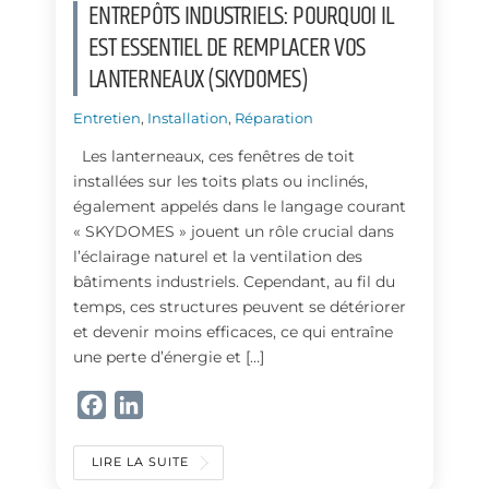
ENTREPÔTS INDUSTRIELS: POURQUOI IL
EST ESSENTIEL DE REMPLACER VOS
LANTERNEAUX (SKYDOMES)
Entretien
,
Installation
,
Réparation
Les lanterneaux, ces fenêtres de toit
installées sur les toits plats ou inclinés,
également appelés dans le langage courant
« SKYDOMES » jouent un rôle crucial dans
l’éclairage naturel et la ventilation des
bâtiments industriels. Cependant, au fil du
temps, ces structures peuvent se détériorer
et devenir moins efficaces, ce qui entraîne
une perte d’énergie et […]
F
L
a
i
c
n
LIRE LA SUITE