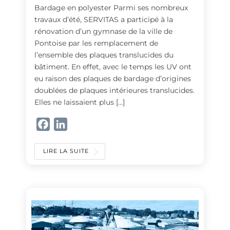
Bardage en polyester Parmi ses nombreux
travaux d’été, SERVITAS a participé à la
rénovation d’un gymnase de la ville de
Pontoise par les remplacement de
l’ensemble des plaques translucides du
bâtiment. En effet, avec le temps les UV ont
eu raison des plaques de bardage d’origines
doublées de plaques intérieures translucides.
Elles ne laissaient plus […]
F
L
a
i
c
n
LIRE LA SUITE
e
k
b
e
o
d
o
I
k
n