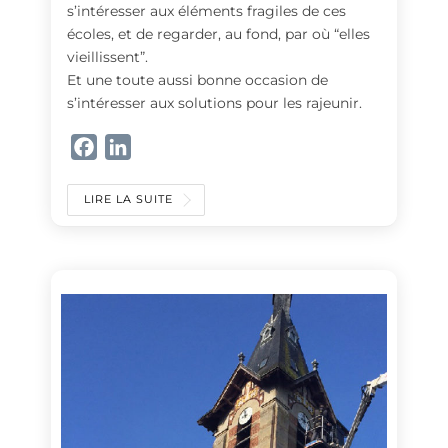
s’intéresser aux éléments fragiles de ces
écoles, et de regarder, au fond, par où “elles
vieillissent”.
Et une toute aussi bonne occasion de
s’intéresser aux solutions pour les rajeunir.
F
L
a
i
c
n
LIRE LA SUITE
e
k
b
e
o
d
o
I
k
n