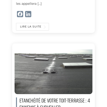
les appellera […]
F
L
a
i
c
n
LIRE LA SUITE
e
k
b
e
o
d
o
I
k
n
ETANCHÉITÉ DE VOTRE TOIT-TERRASSE : 4