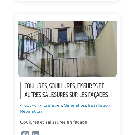
e
k
b
e
o
d
o
I
k
n
COULURES, SOUILLURES, FISSURES ET
AUTRES SALISSURES SUR LES FAÇADES..
- Tout voir -
,
Entretien
,
Généralités
,
Installation
,
Réparation
Coulures et salissures en façade