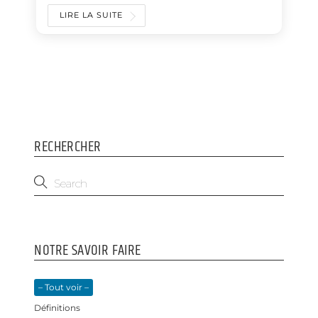
c
n
LIRE LA SUITE
e
k
b
e
o
d
o
I
k
n
RECHERCHER
NOTRE SAVOIR FAIRE
– Tout voir –
Définitions