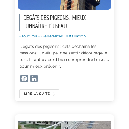
DÉGÂTS DES PIGEONS : MIEUX
CONNAÎTRE L’OISEAU.
- Tout voir -
,
Généralités
,
Installation
Dégâts des pigeons : cela déchaîne les
passions. Un élu peut se sentir découragé. A
tort. Il faut d’abord bien comprendre l’oiseau
pour mieux prévenir.
F
L
a
i
c
n
LIRE LA SUITE
e
k
b
e
o
d
o
I