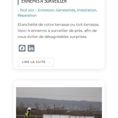
ENNEMIS À SURVEILLER
- Tout voir -
,
Entretien
,
Généralités
,
Installation
,
Réparation
Etanchéité de votre terrasse ou toit-terrasse.
Voici 4 ennemis à surveiller de près, afin de
vous éviter de désagréables surprises.
F
L
a
i
c
n
LIRE LA SUITE
e
k
b
e
o
d
o
I
k
n