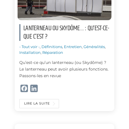
LANTERNEAU OU SKYDÔME… : QU’EST-CE-
QUE C’EST ?
- Tout voir -
,
Définitions
,
Entretien
,
Généralités
,
Installation
,
Réparation
Qu’est-ce qu’un lanterneau (ou Skydôme) ?
Le lanterneau peut avoir plusieurs fonctions.
Passons-les en revue
F
L
a
i
c
n
LIRE LA SUITE
e
k
b
e
o
d