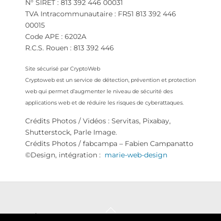
N° SIRET : 813 392 446 00031
TVA Intracommunautaire : FR51 813 392 446
00015
Code APE : 6202A
R.C.S. Rouen : 813 392 446
Site sécurisé par CryptoWeb
Cryptoweb est un service de détection, prévention et protection
web qui permet d’augmenter le niveau de sécurité des
applications web et de réduire les risques de cyberattaques.
Crédits Photos / Vidéos : Servitas, Pixabay,
Shutterstock, Parle Image.
Crédits Photos / fabcampa – Fabien Campanatto
©Design, intégration :
marie-web-design
Back
© 2018/2026 Servitas |
|
Mentions légales
Politique de
To