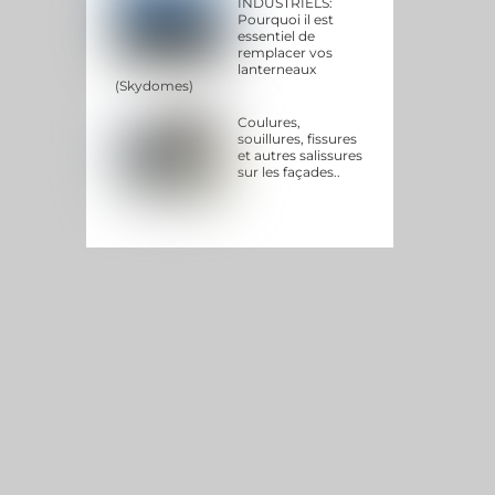
INDUSTRIELS:
Pourquoi il est
essentiel de
remplacer vos
lanterneaux
(Skydomes)
Coulures,
souillures, fissures
et autres salissures
sur les façades..