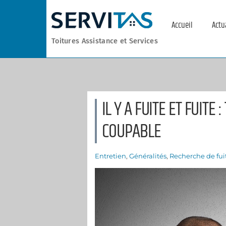
Skip
to
Accueil
Actu
content
Toitures Assistance et Services
IL Y A FUITE ET FUITE
COUPABLE
Entretien
,
Généralités
,
Recherche de fui