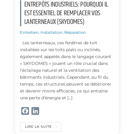
ENTREPÔTS INDUSTRIELS: POURQUOI IL
EST ESSENTIEL DE REMPLACER VOS
LANTERNEAUX (SKYDOMES)
Entretien
,
Installation
,
Réparation
Les lanterneaux, ces fenêtres de toit
installées sur les toits plats ou inclinés,
également appelés dans le langage courant
« SKYDOMES » jouent un rôle crucial dans
l’éclairage naturel et la ventilation des
bâtiments industriels. Cependant, au fil du
temps, ces structures peuvent se détériorer
et devenir moins efficaces, ce qui entraîne
une perte d’énergie et […]
F
L
a
i
c
n
LIRE LA SUITE