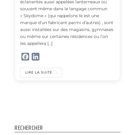
éclairantes aussi appelées lanterneaux ou
souvent même dans le langage commun
« Skydome » (qui rappelons le est une
marque d’un fabricant parmi d’autres) , sont
aussi installées sur des magasins, gymnases
ou même sur certaines résidences ou l’on
les appellera […]
F
L
a
i
c
n
LIRE LA SUITE
e
k
b
e
o
d
o
I
k
n
RECHERCHER