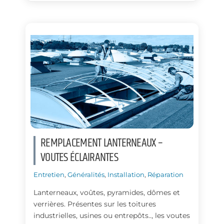
e
k
b
e
o
d
o
I
k
n
REMPLACEMENT LANTERNEAUX –
VOUTES ÉCLAIRANTES
Entretien
,
Généralités
,
Installation
,
Réparation
Lanterneaux, voûtes, pyramides, dômes et
verrières. Présentes sur les toitures
industrielles, usines ou entrepôts.., les voutes