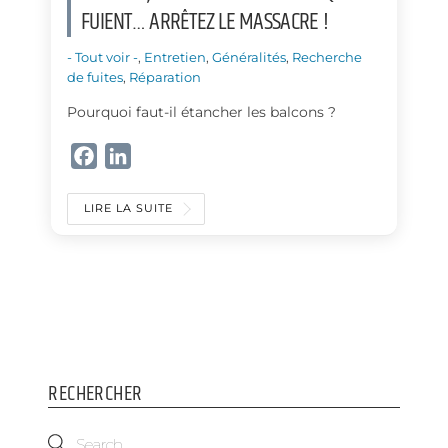
FUIENT… ARRÊTEZ LE MASSACRE !
- Tout voir -
,
Entretien
,
Généralités
,
Recherche
de fuites
,
Réparation
Pourquoi faut-il étancher les balcons ?
F
L
a
i
c
n
LIRE LA SUITE
e
k
b
e
o
d
o
I
k
n
RECHERCHER