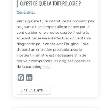
QU’EST CE QUE LA TOITUROLOGIE ?
Généralités
Parce qu’une fuite de toiture ne provient pas
toujours d’une simple tuile arrachée par le
vent ou bien une ardoise cassée, il est très
souvent nécessaire d’effectuer un véritable
diagnostic pour en trouver l’origine. Tout
d’abord un entretien préalable avec le
« patient » sinistré est nécessaire afin de
pouvoir comprendre les origines possibles
de la pathologie. […]
F
L
a
i
c
n
LIRE LA SUITE
e
k
b
e
o
d