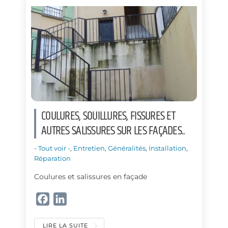
o
I
k
n
COULURES, SOUILLURES, FISSURES ET
AUTRES SALISSURES SUR LES FAÇADES..
- Tout voir -
,
Entretien
,
Généralités
,
Installation
,
Réparation
Coulures et salissures en façade
F
L
a
i
c
n
LIRE LA SUITE