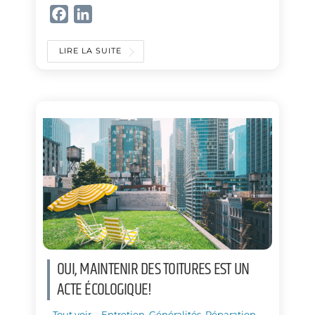
F
L
a
i
c
n
LIRE LA SUITE
e
k
b
e
o
d
o
I
k
n
OUI, MAINTENIR DES TOITURES EST UN
ACTE ÉCOLOGIQUE!
- Tout voir -
,
Entretien
,
Généralités
,
Réparation