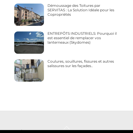
Démoussage des Toitures par
SERVITAS : La Solution Idéale pour les
Copropriétés
ENTREPÔTS INDUSTRIELS: Pourquoi il
est essentiel de remplacer vos
lanterneaux (Skydomes)
Coulures, souillures, fissures et autres
salissures sur les façades..
Back
© 2018/2026 Servitas |
|
Mentions légales
Politique de
To