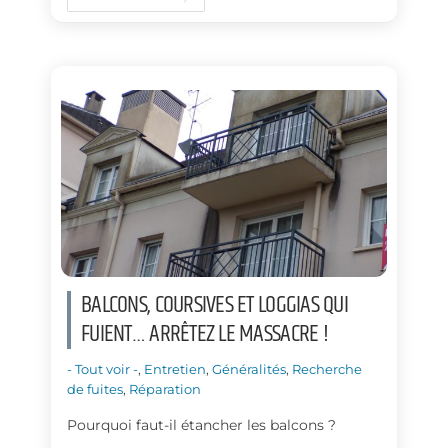
e
k
b
e
o
d
o
I
k
n
BALCONS, COURSIVES ET LOGGIAS QUI
FUIENT… ARRÊTEZ LE MASSACRE !
- Tout voir -
,
Entretien
,
Généralités
,
Recherche
de fuites
,
Réparation
Pourquoi faut-il étancher les balcons ?