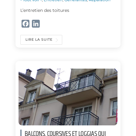
L’entretien des toitures
F
L
a
i
c
n
LIRE LA SUITE
e
k
b
e
o
d
o
I
k
n
BALCONS, COURSIVES ET LOGGIAS QUI