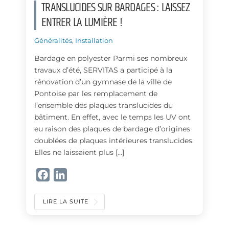
TRANSLUCIDES SUR BARDAGES : LAISSEZ
ENTRER LA LUMIÈRE !
Généralités
,
Installation
Bardage en polyester Parmi ses nombreux
travaux d’été, SERVITAS a participé à la
rénovation d’un gymnase de la ville de
Pontoise par les remplacement de
l’ensemble des plaques translucides du
bâtiment. En effet, avec le temps les UV ont
eu raison des plaques de bardage d’origines
doublées de plaques intérieures translucides.
Elles ne laissaient plus […]
F
L
a
i
c
n
LIRE LA SUITE
e
k
b
e