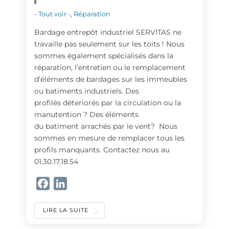
- Tout voir -
,
Réparation
Bardage entrepôt industriel SERVITAS ne
travaille pas seulement sur les toits ! Nous
sommes également spécialisés dans la
réparation, l’entretien ou le remplacement
d’éléments de bardages sur les immeubles
ou batiments industriels. Des
profilés déteriorés par la circulation ou la
manutention ? Des éléments
du batiment arrachés par le vent? Nous
sommes en mesure de remplacer tous les
profils manquants. Contactez nous au
01.30.17.18.54
F
L
a
i
c
n
LIRE LA SUITE
e
k