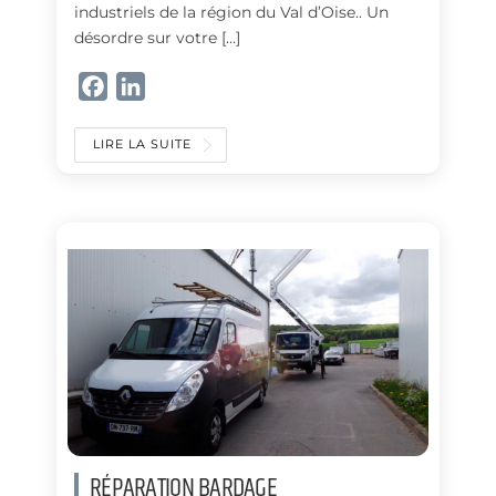
industriels de la région du Val d’Oise.. Un
désordre sur votre […]
F
L
a
i
c
n
LIRE LA SUITE
e
k
b
e
o
d
o
I
k
n
RÉPARATION BARDAGE