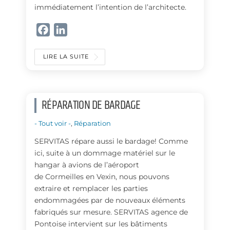
immédiatement l’intention de l’architecte.
F
L
a
i
c
n
LIRE LA SUITE
e
k
b
e
o
d
RÉPARATION DE BARDAGE
o
I
k
n
- Tout voir -
,
Réparation
SERVITAS répare aussi le bardage! Comme
ici, suite à un dommage matériel sur le
hangar à avions de l’aéroport
de Cormeilles en Vexin, nous pouvons
extraire et remplacer les parties
endommagées par de nouveaux éléments
fabriqués sur mesure. SERVITAS agence de
Pontoise intervient sur les bâtiments