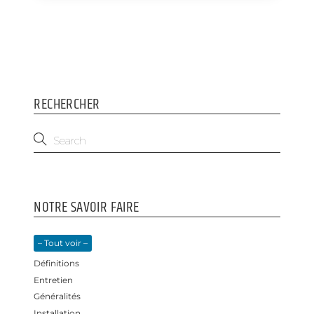
b
e
o
d
o
I
k
n
RECHERCHER
NOTRE SAVOIR FAIRE
– Tout voir –
Définitions
Entretien
Généralités
Installation