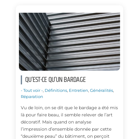
o
d
o
I
k
n
QU’EST-CE QU’UN BARDAGE
- Tout voir -
,
Définitions
,
Entretien
,
Généralités
,
Réparation
Vu de loin, on se dit que le bardage a été mis
là pour faire beau, il semble relever de l’art
décoratif. Mais quand on analyse
l’impression d’ensemble donnée par cette
“deuxième peau” du bâtiment, on perçoit