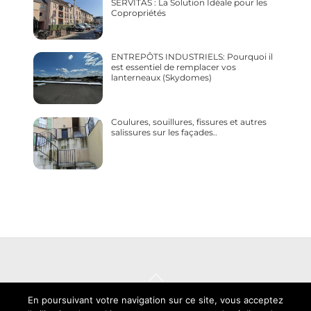
SERVITAS : La Solution Idéale pour les
Copropriétés
ENTREPÔTS INDUSTRIELS: Pourquoi il
est essentiel de remplacer vos
lanterneaux (Skydomes)
Coulures, souillures, fissures et autres
salissures sur les façades..
Back
© 2018/2026 Servitas |
|
Mentions légales
Politique de
To
En poursuivant votre navigation sur ce site, vous acceptez
confidentialité |
© MWdesign
Top