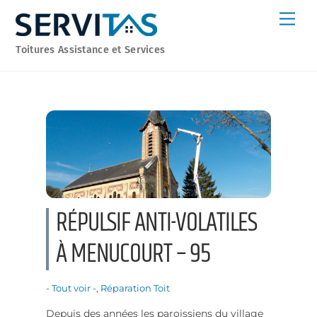
Skip
Men
to
content
Toitures Assistance et Services
RÉPULSIF ANTI-VOLATILES
À MENUCOURT – 95
- Tout voir -
,
Réparation
Toit
Depuis des années les paroissiens du village