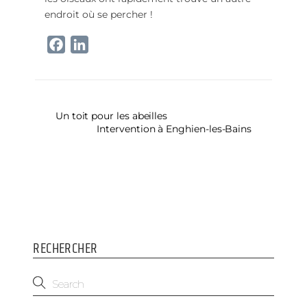
endroit où se percher !
F
L
a
i
c
n
e
k
b
e
Un toit pour les abeilles
Intervention à Enghien-les-Bains
o
d
o
I
k
n
RECHERCHER