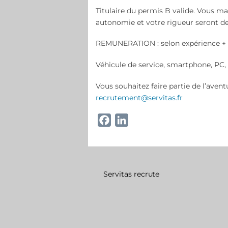
Titulaire du permis B valide. Vous ma
autonomie et votre rigueur seront de
REMUNERATION : selon expérience +
Véhicule de service, smartphone, PC
Vous souhaitez faire partie de l’aven
recrutement@servitas.fr
F
L
a
i
c
n
e
k
b
e
Servitas recrute
o
d
o
I
k
n