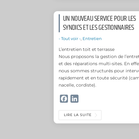
b
e
o
d
UN NOUVEAU SERVICE POUR LES
o
I
SYNDICS ET LES GESTIONNAIRES
k
n
- Tout voir -
,
Entretien
L’entretien toit et terrasse
Nous proposons la gestion de l’entre
et des réparations multi-sites. En effe
nous sommes structurés pour interv
rapidement et en toute sécurité (ca
nacelle, cordiste).
F
L
a
i
c
n
LIRE LA SUITE
e
k
b
e
o
d