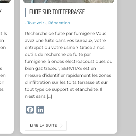
Y
FUITE SUR TOIT TERRASSE
- Tout voir -
,
Réparation
tils
Recherche de fuite par fumigène Vous
en
avez une fuite dans vos bureaux, votre
ion
entrepôt ou votre usine ? Grace à nos
outils de recherche de fuite par
fumigène, à ondes électroacoustiques ou
s
bien gaz traceur, SERVITAS est en
 en
mesure d’identifier rapidement les zones
on
d’infiltration sur les toits terrasse et sur
es
tout type de support et étanchéité. Il
n’est sans […]
F
L
a
i
c
n
LIRE LA SUITE
e
k