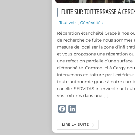
FUITE SUR TOIT-TERRASSE À CERG
- Tout voir -
,
Généralités
Réparation étanchéité Grace à nos ou
de recherche de fuite nous sommes 
mesure de localiser la zone d’infiltrat
et vous proposons une réparation ou
une refection partielle d’une surface
d’étanchéité. Comme ici à Cergy nou
intervenons en toiture par l’extérieur
toute autonomie grace à notre cami
nacelle. SERVITAS intervient sur tout
vos toitures dans une […]
F
L
a
i
c
n
LIRE LA SUITE
e
k