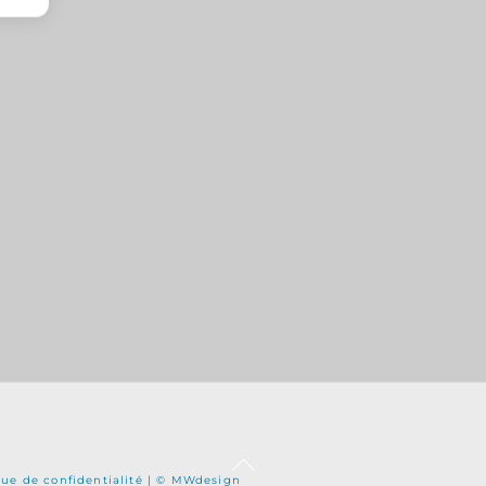
Back
que de confidentialité |
© MWdesign
To