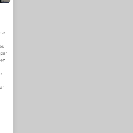
ise
es
 par
 en
ur
par
i