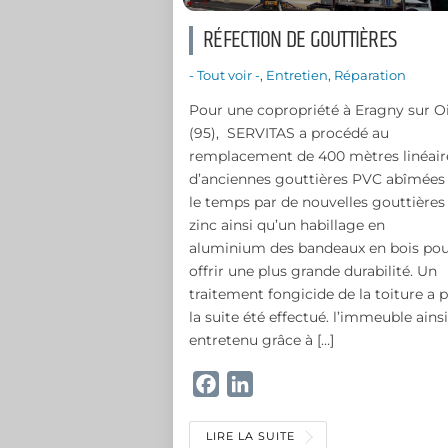
RÉFECTION DE GOUTTIÈRES
- Tout voir -
,
Entretien
,
Réparation
Pour une copropriété à Eragny sur O
(95), SERVITAS a procédé au
remplacement de 400 mètres linéair
d’anciennes gouttières PVC abîmées
le temps par de nouvelles gouttières
zinc ainsi qu’un habillage en
aluminium des bandeaux en bois po
offrir une plus grande durabilité. Un
traitement fongicide de la toiture a 
la suite été effectué. l’immeuble ains
entretenu grâce à […]
F
L
a
i
c
n
LIRE LA SUITE