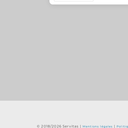
e
k
b
e
o
d
o
I
k
n
© 2018/2026 Servitas |
|
Mentions légales
Politi