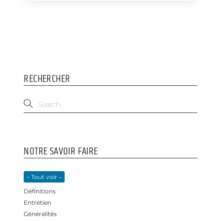
e
k
b
e
o
d
o
I
k
n
RECHERCHER
NOTRE SAVOIR FAIRE
– Tout voir –
Définitions
Entretien
Généralités