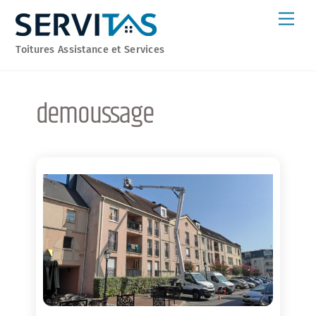
Skip
Men
to
content
Toitures Assistance et Services
demoussage