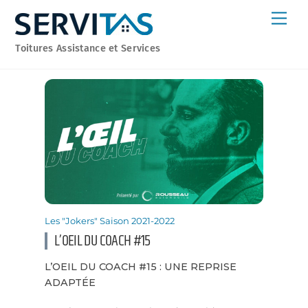
Skip
Men
to
content
Toitures Assistance et Services
Les "Jokers" Saison 2021-2022
L’OEIL DU COACH #15
L’OEIL DU COACH #15 : UNE REPRISE
ADAPTÉE